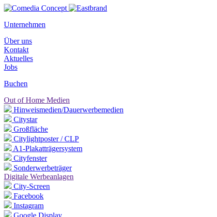
Unternehmen
Über uns
Kontakt
Aktuelles
Jobs
Buchen
Out of Home Medien
Hinweismedien/Dauerwerbemedien
Citystar
Großfläche
Citylightposter / CLP
A1-Plakatträgersystem
Cityfenster
Sonderwerbeträger
Digitale Werbeanlagen
City-Screen
Facebook
Instagram
Google Display